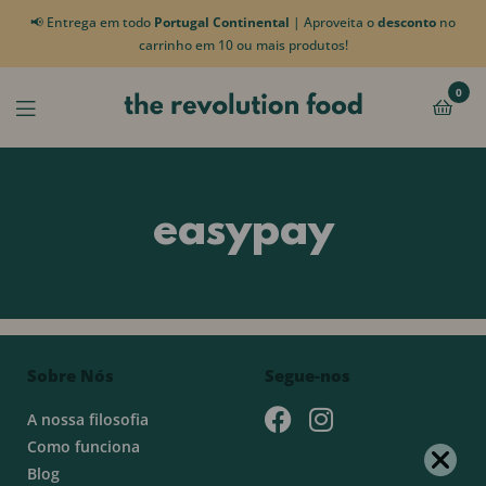
📢 Entrega em todo
Portugal Continental
| Aproveita o
desconto
no
carrinho em 10 ou mais produtos!
0
easypay
Sobre Nós
Segue-nos
A nossa filosofia
Como funciona
Blog