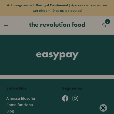
📢 Entrega em todo
Portugal Continental
| Aproveita o
desconto
no
carrinho em 10 ou mais produtos!
0
easypay
Sobre Nós
Segue-nos
A nossa filosofia
Como funciona
Blog