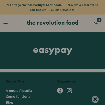
📢 Entrega em todo
Portugal Continental
| Aproveita o
desconto
no
carrinho em 10 ou mais produtos!
0
easypay
Sobre Nós
Segue-nos
A nossa filosofia
Como funciona
Blog