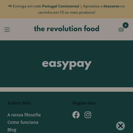
📢 Entrega em todo
Portugal Continental
| Aproveita o
desconto
no
carrinho em 10 ou mais produtos!
0
easypay
Sobre Nós
Segue-nos
A nossa filosofia
Como funciona
Blog