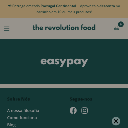
📢 Entrega em todo
Portugal Continental
| Aproveita o
desconto
no
carrinho em 10 ou mais produtos!
0
easypay
Sobre Nós
Segue-nos
A nossa filosofia
Como funciona
Blog