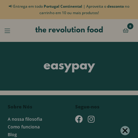
📢 Entrega em todo
Portugal Continental
| Aproveita o
desconto
no
carrinho em 10 ou mais produtos!
0
easypay
Sobre Nós
Segue-nos
A nossa filosofia
Como funciona
Blog