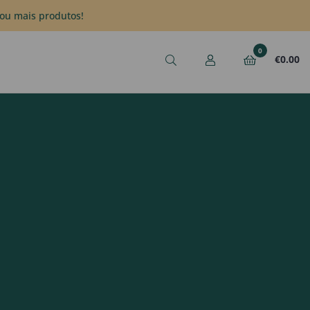
ou mais produtos!
0
€
0.00