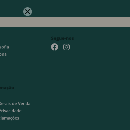
Segue-nos
sofia
ona
rmação
Gerais de Venda
 Privacidade
eclamações