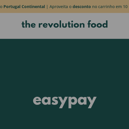
do
Portugal Continental
| Aproveita o
desconto
no carrinho em 10 
easypay