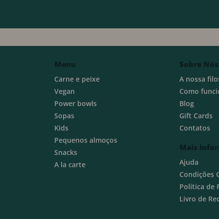
Menu
Sobre Nós
Carne e peixe
A nossa filo
Vegan
Como funci
Power bowls
Blog
Sopas
Gift Cards
Kids
Contatos
Pequenos almoços
Mais Info
Snacks
Ajuda
A la carte
Condições 
Política de
Livro de R