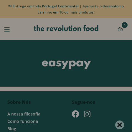
📢 Entrega em todo
Portugal Continental
| Aproveita o
desconto
no
carrinho em 10 ou mais produtos!
0
easypay
Sobre Nós
Segue-nos
A nossa filosofia
Como funciona
Blog