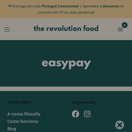
📢 Entrega em todo
Portugal Continental
| Aproveita o
desconto
no
carrinho em 10 ou mais produtos!
0
easypay
Sobre Nós
Segue-nos
A nossa filosofia
Como funciona
Blog