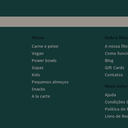
Menu
Sobre Nós
Carne e peixe
A nossa filo
Vegan
Como funci
Power bowls
Blog
Sopas
Gift Cards
Kids
Contatos
Pequenos almoços
Mais Info
Snacks
Ajuda
A la carte
Condições 
Política de
Livro de R