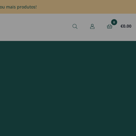
ou mais produtos!
0
€
0.00