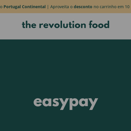
do
Portugal Continental
| Aproveita o
desconto
no carrinho em 10 
easypay