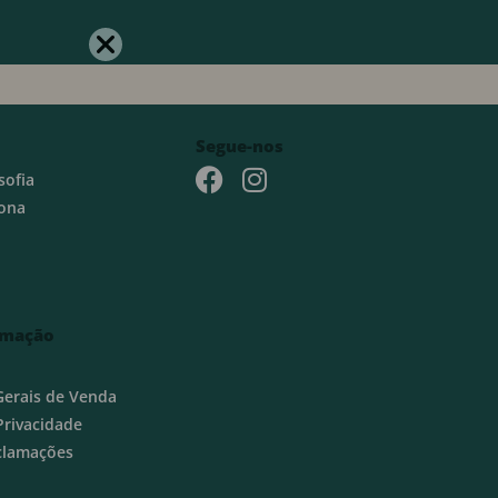
Segue-nos
sofia
ona
rmação
Gerais de Venda
 Privacidade
eclamações