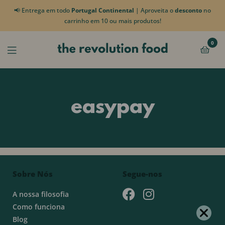
📢 Entrega em todo
Portugal Continental
| Aproveita o
desconto
no
carrinho em 10 ou mais produtos!
0
easypay
Sobre Nós
Segue-nos
A nossa filosofia
Como funciona
Blog