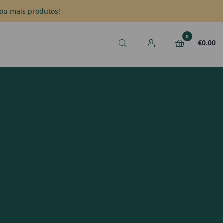
ou mais produtos!
0
€
0.00