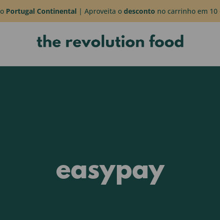
do
Portugal Continental
| Aproveita o
desconto
no carrinho em 10 
easypay