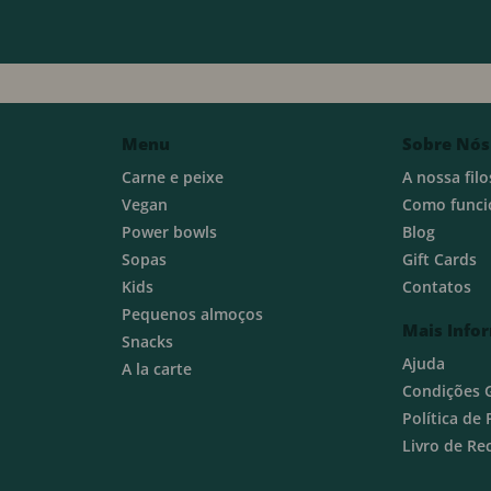
Menu
Sobre Nós
Carne e peixe
A nossa filo
Vegan
Como funci
Power bowls
Blog
Sopas
Gift Cards
Kids
Contatos
Pequenos almoços
Mais Info
Snacks
Ajuda
A la carte
Condições 
Política de
Livro de R