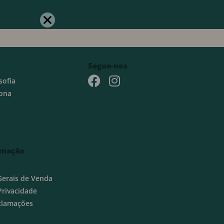
Segue-nos
sofia
ona
rmação
Gerais de Venda
 Privacidade
eclamações