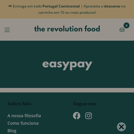
📢 Entrega em todo
Portugal Continental
| Aproveita o
desconto
no
carrinho em 10 ou mais produtos!
0
easypay
Sobre Nós
Segue-nos
A nossa filosofia
Como funciona
Blog