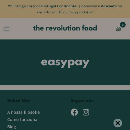
📢 Entrega em todo
Portugal Continental
| Aproveita o
desconto
no
carrinho em 10 ou mais produtos!
0
easypay
Sobre Nós
Segue-nos
A nossa filosofia
Como funciona
Blog