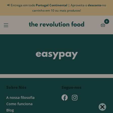
📢 Entrega em todo
Portugal Continental
| Aproveita o
desconto
no
carrinho em 10 ou mais produtos!
0
easypay
Sobre Nós
Segue-nos
A nossa filosofia
Como funciona
Blog