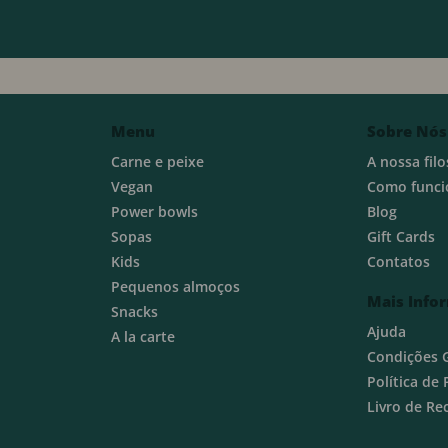
Menu
Sobre Nós
Carne e peixe
A nossa filo
Vegan
Como funci
Power bowls
Blog
Sopas
Gift Cards
Kids
Contatos
Pequenos almoços
Mais Info
Snacks
Ajuda
A la carte
Condições 
Política de
Livro de R