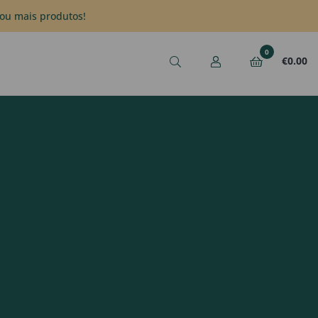
ou mais produtos!
0
€
0.00