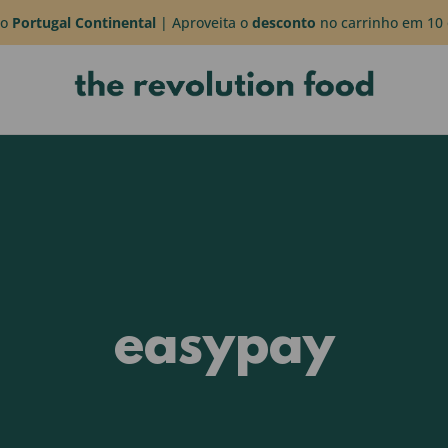
do
Portugal Continental
| Aproveita o
desconto
no carrinho em 10 
easypay