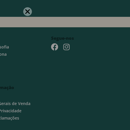
Segue-nos
sofia
ona
rmação
Gerais de Venda
 Privacidade
eclamações