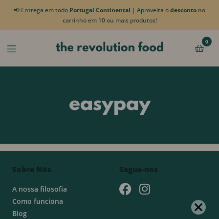
📢 Entrega em todo
Portugal Continental
| Aproveita o
desconto
no
carrinho em 10 ou mais produtos!
0
easypay
Sobre Nós
Segue-nos
A nossa filosofia
Como funciona
Blog