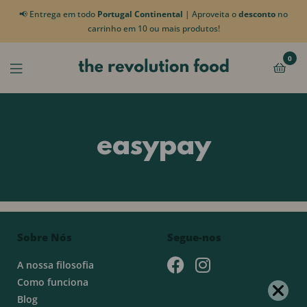
📢 Entrega em todo
Portugal Continental
| Aproveita o
desconto
no
carrinho em 10 ou mais produtos!
0
easypay
Sobre Nós
Segue-nos
A nossa filosofia
Como funciona
Blog