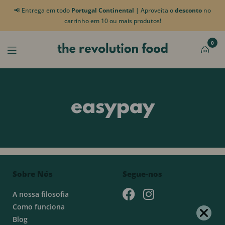
📢 Entrega em todo
Portugal Continental
| Aproveita o
desconto
no
carrinho em 10 ou mais produtos!
0
easypay
Sobre Nós
Segue-nos
A nossa filosofia
Como funciona
Blog