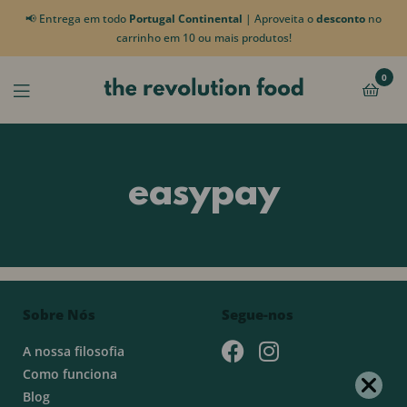
📢 Entrega em todo
Portugal Continental
| Aproveita o
desconto
no
carrinho em 10 ou mais produtos!
0
easypay
Sobre Nós
Segue-nos
A nossa filosofia
Como funciona
Blog