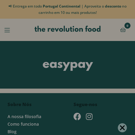
📢 Entrega em todo
Portugal Continental
| Aproveita o
desconto
no
carrinho em 10 ou mais produtos!
0
easypay
Sobre Nós
Segue-nos
A nossa filosofia
Como funciona
Blog