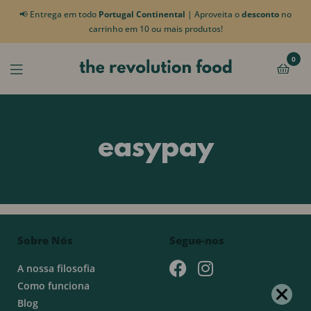
📢 Entrega em todo
Portugal Continental
| Aproveita o
desconto
no
carrinho em 10 ou mais produtos!
0
easypay
Sobre Nós
Segue-nos
A nossa filosofia
Como funciona
Blog