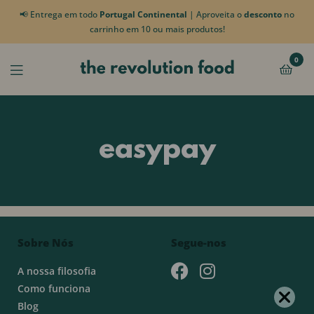
📢 Entrega em todo
Portugal Continental
| Aproveita o
desconto
no
carrinho em 10 ou mais produtos!
0
easypay
Sobre Nós
Segue-nos
A nossa filosofia
Como funciona
Blog