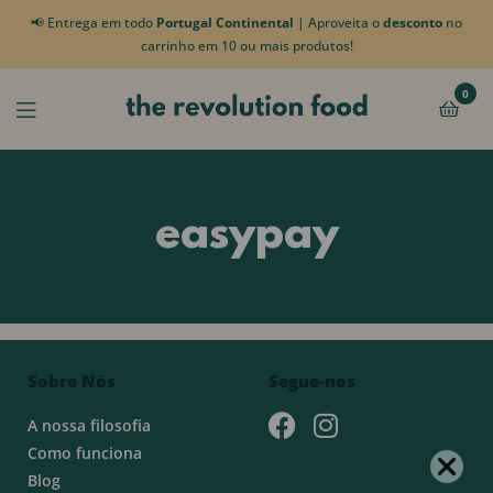
📢 Entrega em todo
Portugal Continental
| Aproveita o
desconto
no
carrinho em 10 ou mais produtos!
0
easypay
Sobre Nós
Segue-nos
A nossa filosofia
Como funciona
Blog