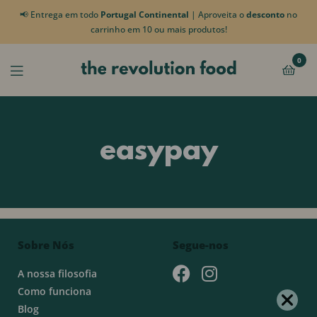
📢 Entrega em todo
Portugal Continental
| Aproveita o
desconto
no
carrinho em 10 ou mais produtos!
0
easypay
Sobre Nós
Segue-nos
A nossa filosofia
Como funciona
Blog