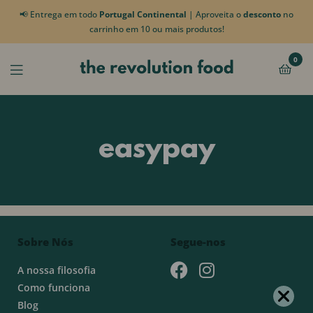
📢 Entrega em todo
Portugal Continental
| Aproveita o
desconto
no
carrinho em 10 ou mais produtos!
0
easypay
Sobre Nós
Segue-nos
A nossa filosofia
Como funciona
Blog