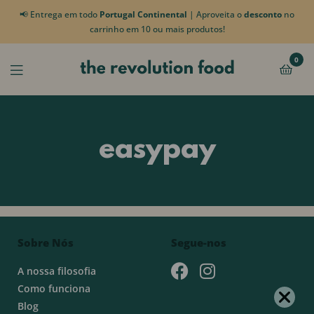
📢 Entrega em todo
Portugal Continental
| Aproveita o
desconto
no
carrinho em 10 ou mais produtos!
0
easypay
Sobre Nós
Segue-nos
A nossa filosofia
Como funciona
Blog