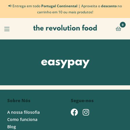
📢 Entrega em todo
Portugal Continental
| Aproveita o
desconto
no
carrinho em 10 ou mais produtos!
0
easypay
Sobre Nós
Segue-nos
A nossa filosofia
Como funciona
Blog