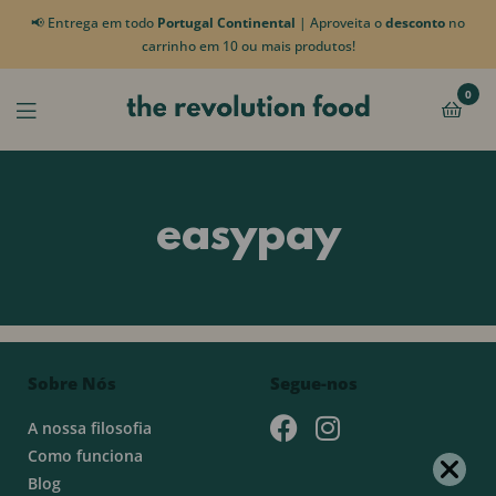
📢 Entrega em todo
Portugal Continental
| Aproveita o
desconto
no
carrinho em 10 ou mais produtos!
0
easypay
Sobre Nós
Segue-nos
A nossa filosofia
Como funciona
Blog