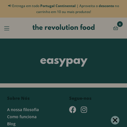
📢 Entrega em todo
Portugal Continental
| Aproveita o
desconto
no
carrinho em 10 ou mais produtos!
0
easypay
Sobre Nós
Segue-nos
A nossa filosofia
Como funciona
Blog