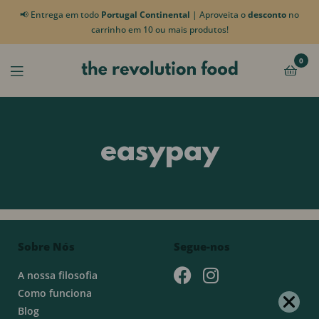
📢 Entrega em todo
Portugal Continental
| Aproveita o
desconto
no
carrinho em 10 ou mais produtos!
0
easypay
Sobre Nós
Segue-nos
A nossa filosofia
Como funciona
Blog