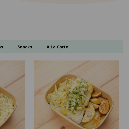
os
Snacks
A La Carte