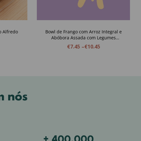
 Alfredo
Bowl de Frango com Arroz Integral e
Abóbora Assada com Legumes
Balsâmicos, Queijo Creme de Caju e
€
7.45
–
€
10.45
Pevides de Abóbora
m nós
+ 400,000