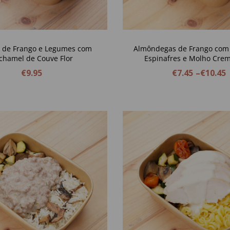
 de Frango e Legumes com
Almôndegas de Frango com 
chamel de Couve Flor
Espinafres e Molho Cre
Tomate
€
9.95
€
7.45
–
€
10.45