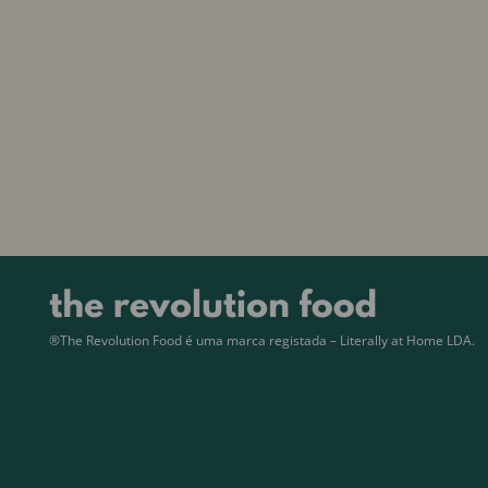
®The Revolution Food é uma marca registada – Literally at Home LDA.