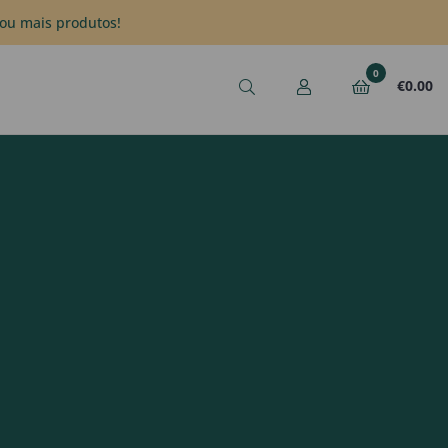
ou mais produtos!
0
€
0.00