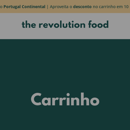
do
Portugal Continental
| Aproveita o
desconto
no carrinho em 10 
Carrinho