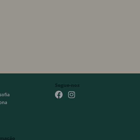
Segue-nos
sofia
ona
rmação