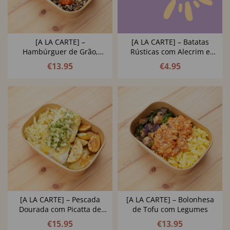
[A LA CARTE] –
[A LA CARTE] – Batatas
Hambúrguer de Grão,
Rústicas com Alecrim e
Brócolos e Azeite de Ervas
Azeitonas
€
13.95
€
4.95
[A LA CARTE] – Pescada
[A LA CARTE] – Bolonhesa
Dourada com Picatta de
de Tofu com Legumes
Salsa, Alcaparras e Limão
€
15.95
€
13.95