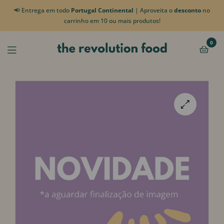
📢 Entrega em todo
Portugal Continental
| Aproveita o
desconto
no
carrinho em 10 ou mais produtos!
0
🔍