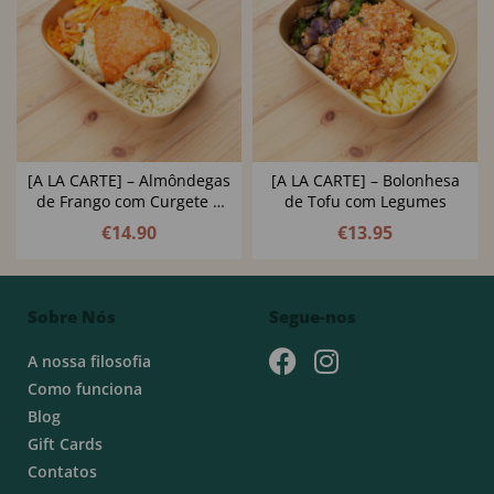
[A LA CARTE] – Almôndegas
[A LA CARTE] – Bolonhesa
de Frango com Curgete e
de Tofu com Legumes
Espinafres e Molho
€
14.90
€
13.95
Cremoso de Tomate
Sobre Nós
Segue-nos
A nossa filosofia
Como funciona
Blog
Gift Cards
Contatos