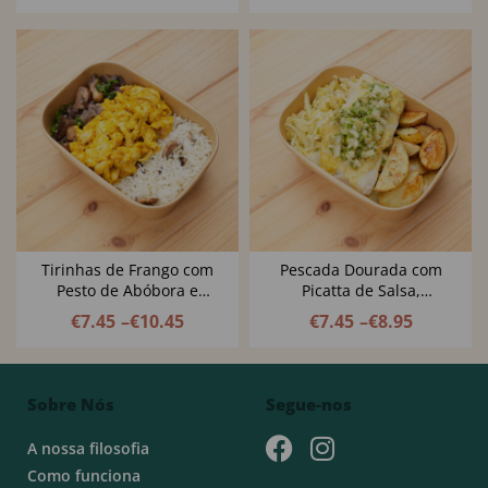
Tirinhas de Frango com
Pescada Dourada com
Pesto de Abóbora e
Picatta de Salsa,
Amêndoa
Alcaparras e Limão
€
7.45
–
€
10.45
€
7.45
–
€
8.95
Sobre Nós
Segue-nos
A nossa filosofia
Como funciona