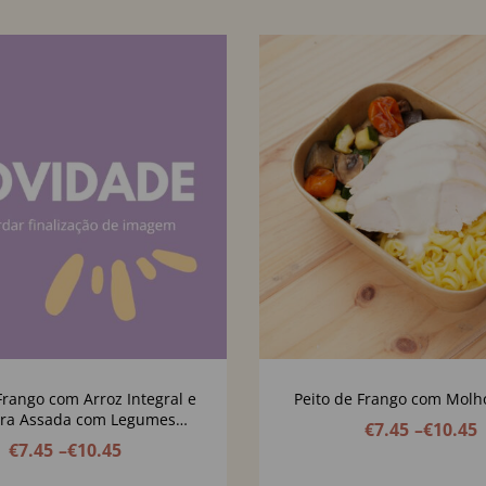
Frango com Arroz Integral e
Peito de Frango com Molh
ra Assada com Legumes
€
7.45
–
€
10.45
os, Queijo Creme de Caju e
€
7.45
–
€
10.45
Pevides de Abóbora