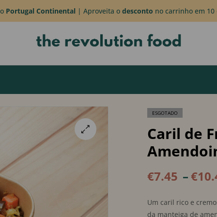
do
Portugal Continental
| Aproveita o
desconto
no carrinho em 10 
ESGOTADO
Caril de 
Amendoi
🔍
€
7.45
–
€
10.
Um caril rico e cremo
da manteiga de amen