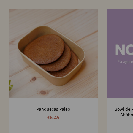
Panquecas Paleo
Bowl de 
Abóbo
€
6.45
Balsâmic