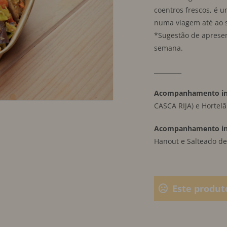
coentros frescos, é 
numa viagem até ao s
*Sugestão de aprese
semana.
_________
Acompanhamento inc
CASCA RIJA) e Hortel
Acompanhamento in
Hanout e Salteado de
Este produt