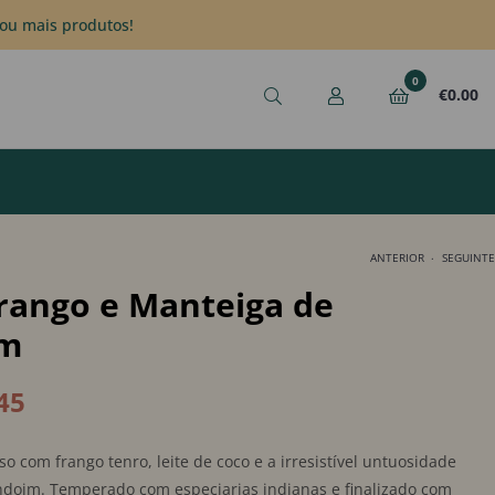
ou mais produtos!
0
€
0.00
.
ANTERIOR
SEGUINTE
Frango e Manteiga de
m
€
€
7.45
7.45
–
–
€
€
8.95
10.45
45
so com frango tenro, leite de coco e a irresistível untuosidade
doim. Temperado com especiarias indianas e finalizado com