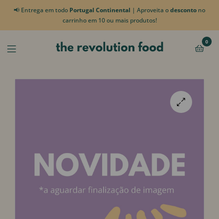
📢 Entrega em todo
Portugal Continental
| Aproveita o
desconto
no
carrinho em 10 ou mais produtos!
0
🔍