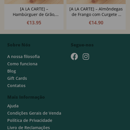
[A LA CARTE] –
[A LA CARTE] – Almôndegas
Hambúrguer de Grão,
de Frango com Curgete e
Brócolos e Azeite de Ervas
Espinafres e Molho
€
13.95
€
14.90
Cremoso de Tomate
Sobre Nós
Segue-nos
A nossa filosofia
Como funciona
Blog
Gift Cards
Contatos
Mais Informação
Ajuda
Condições Gerais de Venda
Política de Privacidade
Livro de Reclamações