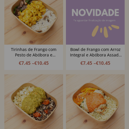
Tirinhas de Frango com
Bowl de Frango com Arroz
Pesto de Abóbora e
Integral e Abóbora Assada
Amêndoa
com Legumes Balsâmicos,
€
7.45
–
€
10.45
€
7.45
–
€
10.45
Queijo Creme de Caju e
Pevides de Abóbora