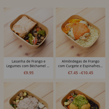
Lasanha de Frango e
Almôndegas de Frango
Legumes com Béchamel de
com Curgete e Espinafres e
Couve Flor
Molho Cremoso de Tomate
€
9.95
€
7.45
–
€
10.45