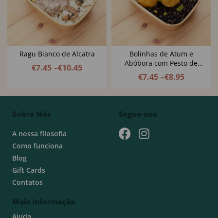
Ragu Bianco de Alcatra
Bolinhas de Atum e
Abóbora com Pesto de
€
7.45
–
€
10.45
Rúcula, Manjericão e
€
7.45
–
€
8.95
Pistachio
Sobre Nós
Segue-nos
A nossa filosofia
Como funciona
Blog
Gift Cards
Contatos
Mais Informação
Ajuda