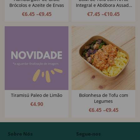
Brócolos e Azeite de Ervas
Integral e Abóbora Assada
com Legumes Balsâmicos,
€
6.45
–
€
9.45
€
7.45
–
€
10.45
Queijo Creme de Caju e
Pevides de Abóbora
Tiramisú Paleo de Limão
Bolonhesa de Tofu com
Legumes
€
4.90
€
6.45
–
€
9.45
Sobre Nós
Segue-nos