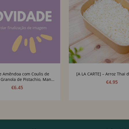
de Amêndoa com Coulis de
[A LA CARTE] – Arroz Thai d
Granola de Pistachio, Manga
€
4.95
e Cúrcuma
€
6.45