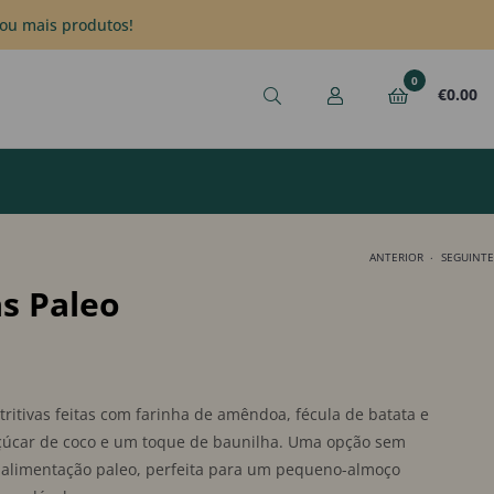
ou mais produtos!
0
€
0.00
.
ANTERIOR
SEGUINTE
s Paleo
€
6.45
€
6.45
ritivas feitas com farinha de amêndoa, fécula de batata e
çúcar de coco e um toque de baunilha. Uma opção sem
a alimentação paleo, perfeita para um pequeno-almoço