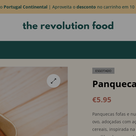
do
Portugal Continental
| Aproveita o
desconto
no carrinho em 10 
ESGOTADO
Panqueca
🔍
€
5.95
Panquecas fofas e nut
ovo, adoçadas com a
cereais, inspirada n