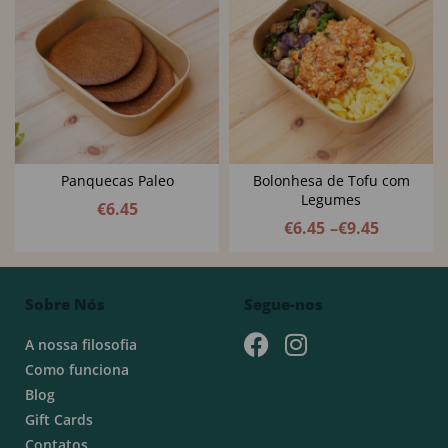
Panquecas Paleo
Bolonhesa de Tofu com
Legumes
€
6.45
€
6.45
–
€
9.45
Sobre Nós
Segue-nos
A nossa filosofia
Como funciona
Blog
Gift Cards
Contatos