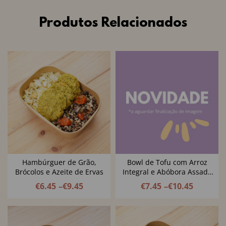
Produtos Relacionados
Hambúrguer de Grão,
Bowl de Tofu com Arroz
Brócolos e Azeite de Ervas
Integral e Abóbora Assada
com Legumes Balsâmicos,
€
6.45
–
€
9.45
€
7.45
–
€
10.45
Queijo Creme de Caju e
Pevides de Abóbora