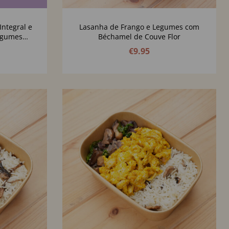
Integral e
Lasanha de Frango e Legumes com
egumes
Béchamel de Couve Flor
de Caju e
€
9.95
ra