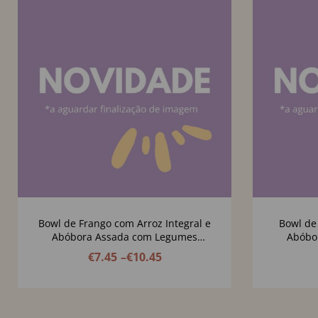
Bowl de Frango com Arroz Integral e
Bowl de
Abóbora Assada com Legumes
Abóbo
Balsâmicos, Queijo Creme de Caju e
Balsâmic
€
7.45
–
€
10.45
Pevides de Abóbora
P