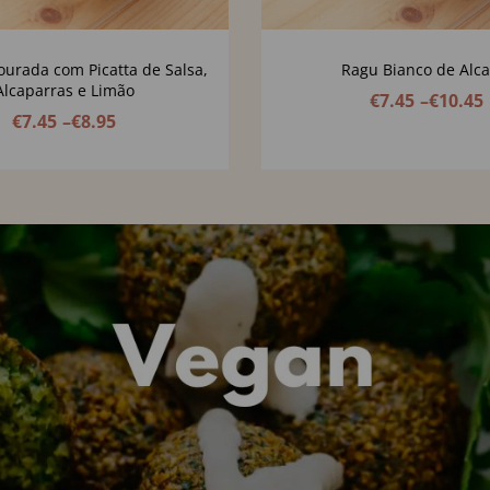
urada com Picatta de Salsa,
Ragu Bianco de Alca
Alcaparras e Limão
€
7.45
–
€
10.45
€
7.45
–
€
8.95