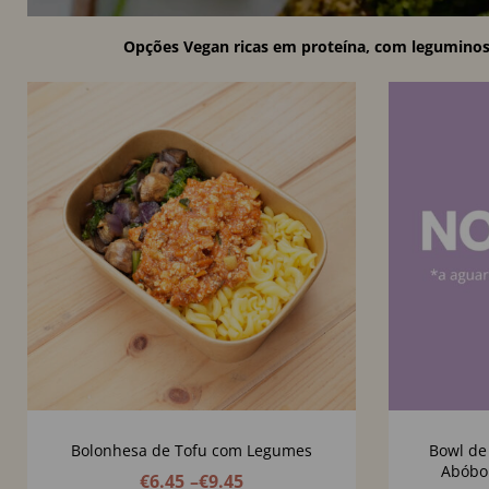
Opções Vegan ricas em proteína, com leguminosa
Bolonhesa de Tofu com Legumes
Bowl de
Abóbo
€
6.45
–
€
9.45