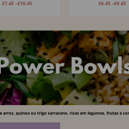
os, Queijo Creme de Caju e
€
7.45
–
€
10.45
€
6.45
–
€
9.45
evides de Abóbora
e arroz, quinoa ou trigo sarraceno, ricas em legumes, frutas e c