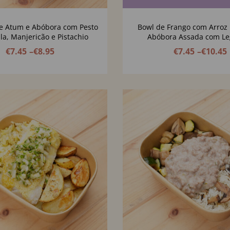
e Atum e Abóbora com Pesto
Bowl de Frango com Arroz 
la, Manjericão e Pistachio
Abóbora Assada com L
Balsâmicos, Queijo Creme 
€
7.45
–
€
8.95
€
7.45
–
€
10.45
Pevides de Abóbo