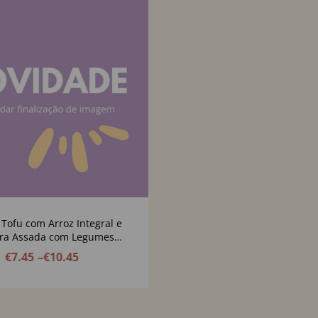
 Tofu com Arroz Integral e
ra Assada com Legumes
os, Queijo Creme de Caju e
€
7.45
–
€
10.45
evides de Abóbora