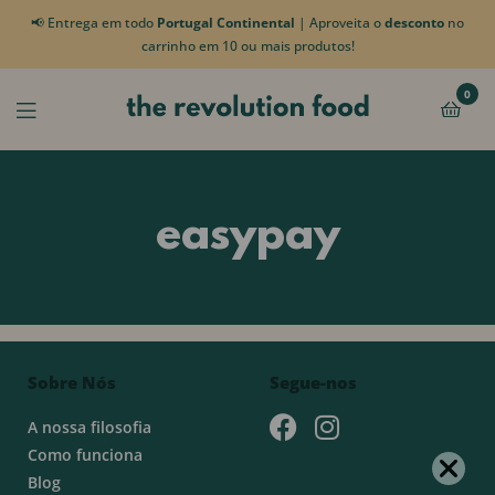
📢 Entrega em todo
Portugal Continental
| Aproveita o
desconto
no
carrinho em 10 ou mais produtos!
0
easypay
Sobre Nós
Segue-nos
A nossa filosofia
Como funciona
Blog