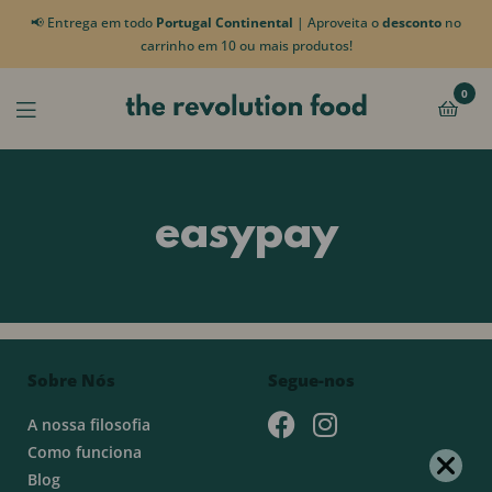
📢 Entrega em todo
Portugal Continental
| Aproveita o
desconto
no
carrinho em 10 ou mais produtos!
0
easypay
Sobre Nós
Segue-nos
A nossa filosofia
Como funciona
Blog