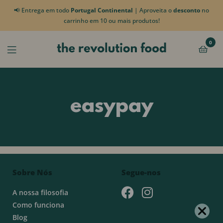
📢 Entrega em todo
Portugal Continental
| Aproveita o
desconto
no
carrinho em 10 ou mais produtos!
0
easypay
Sobre Nós
Segue-nos
A nossa filosofia
Como funciona
Blog