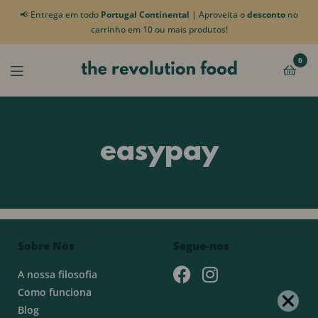
📢 Entrega em todo
Portugal Continental
| Aproveita o
desconto
no
carrinho em 10 ou mais produtos!
0
easypay
Sobre Nós
Segue-nos
A nossa filosofia
Como funciona
Blog