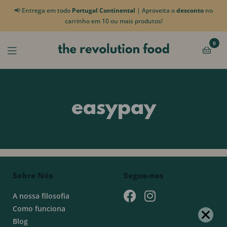
📢 Entrega em todo
Portugal Continental
| Aproveita o
desconto
no
carrinho em 10 ou mais produtos!
0
easypay
Sobre Nós
Segue-nos
A nossa filosofia
Como funciona
Blog