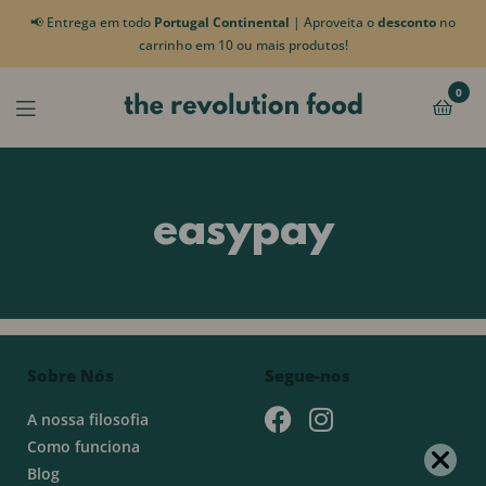
📢 Entrega em todo
Portugal Continental
| Aproveita o
desconto
no
carrinho em 10 ou mais produtos!
0
easypay
Sobre Nós
Segue-nos
A nossa filosofia
Como funciona
Blog