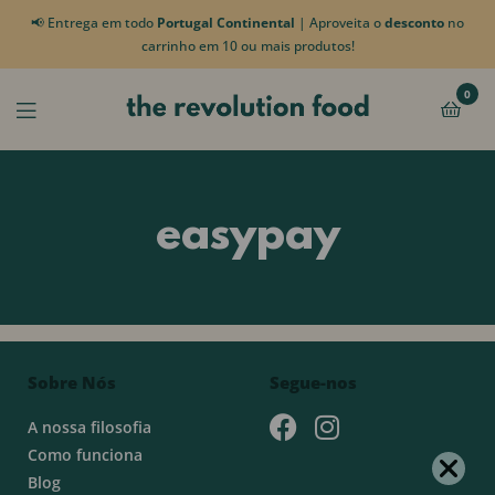
📢 Entrega em todo
Portugal Continental
| Aproveita o
desconto
no
carrinho em 10 ou mais produtos!
0
easypay
Sobre Nós
Segue-nos
A nossa filosofia
Como funciona
Blog